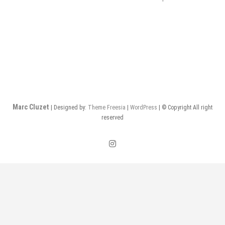
de
l’article
Marc Cluzet
| Designed by:
Theme Freesia
|
WordPress
| © Copyright All right
reserved
instagram