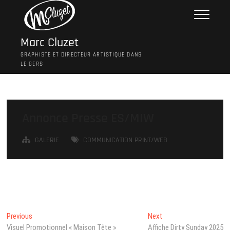
Skip
to
content
Marc Cluzet
GRAPHISTE ET DIRECTEUR ARTISTIQUE DANS
LE GERS
Annonce Presse ES/MIW
GALERIE
COMMUNICATION PRINT/WEB
Navigation
Previous
Next
Previous
Next
post:
post:
Visuel Promotionnel « Maison Tête »
Affiche Dirty Sunday 2025