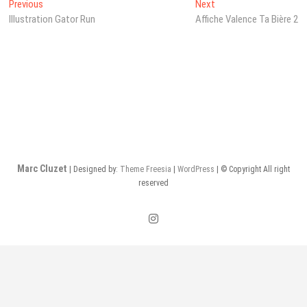
Navigation
Previous
Next
Previous
Next
post:
post:
Illustration Gator Run
Affiche Valence Ta Bière 2
de
l’article
Marc Cluzet
| Designed by:
Theme Freesia
|
WordPress
| © Copyright All right
reserved
instagram