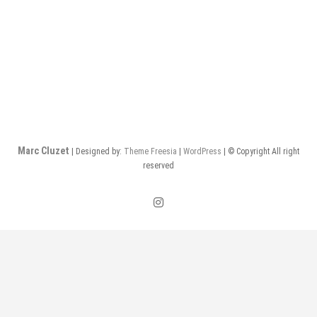
de
l’article
Marc Cluzet
| Designed by:
Theme Freesia
|
WordPress
| © Copyright All right
reserved
instagram