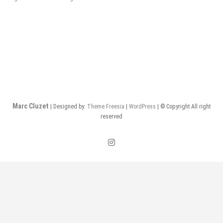
de
l’article
Marc Cluzet
| Designed by:
Theme Freesia
|
WordPress
| © Copyright All right
reserved
instagram