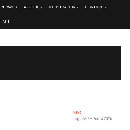
RINT/WEB
AFFICHES
ILLUSTRATIONS
PEINTURES
TACT
Next
Next
post:
Logo IMR – Punta 2026