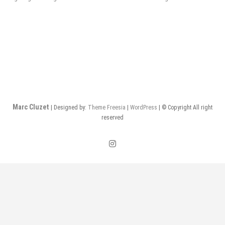
de
l’article
Marc Cluzet
| Designed by:
Theme Freesia
|
WordPress
| © Copyright All right
reserved
instagram