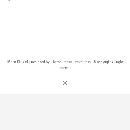
de
l’article
Marc Cluzet
| Designed by:
Theme Freesia
|
WordPress
| © Copyright All right
reserved
instagram