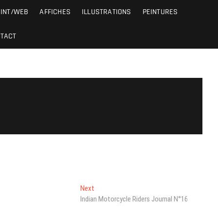
RINT/WEB
AFFICHES
ILLUSTRATIONS
PEINTURES
TACT
Next
Next
post:
Indian Motorcycle Riders Journal N°16